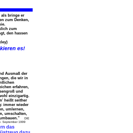
 als bringe er
en zum Denken,
sie.
klich zum
ngt, den hassen
xley)
iskieren es!
nd Ausmaß der
gen, die wir in
mtlichen
ichen erfahren,
esengroß und
wohl einzigartig.
' heißt seither
g: immer wieder
n, umlernen,
n, umschalten,
, umbauen."
DIE
6. September 1999
fern das
Rüstzeug dazu