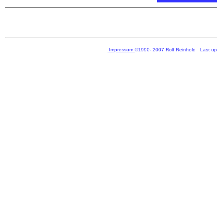
Impressum
©1990- 2007 Rolf Reinhold Last u