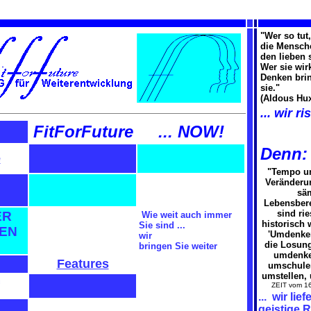
"Wer so tut,
die Mensch
den lieben 
Wer sie wir
Denken bri
sie."
(Aldous Hu
... wir r
FitForFuture
... NOW!
Denn:
e
"Tempo u
Veränderun
sä
Lebensbere
sind ri
ER
Wie weit auch immer
historisch 
Sie sind ...
EN
'Umdenken
wir
die Losun
bringen Sie weiter
umdenke
Features
umschule
umstellen
ZEIT vom 1
... wir lie
geistige 